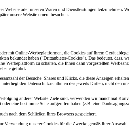
er Website oder unseren Waren und Dienstleistungen teilzunehmen. Wenn
päter unsere Website erneut besuchen.
er mit Online-Werbeplattformen, die Cookies auf Ihrem Gerät ablegen
ukten bekundet haben ("Drittanbieter-Cookies"). Das bedeutet, dass, we
line-Werbeplattform zu schalten, die Ihnen dann vorgestellten Werbeanze
ebsite geführt.
samtzahl der Besuche, Shares und Klicks, die diese Anzeigen erhalten 
nterliegt den Datenschutzrichtlinien des jeweils Dritten, nicht den un
erfolgung anderer Website-Ziele sind, verwenden wir manchmal Konver
kt oder eine bestimmte Seite aufgerufen haben (z.B. eine Danksagungs
.
auch nach dem Schließen Ihres Browsers gespeichert.
 zur Verwendung unserer Cookies für die Zwecke gemäß Ihrer Auswahl. S