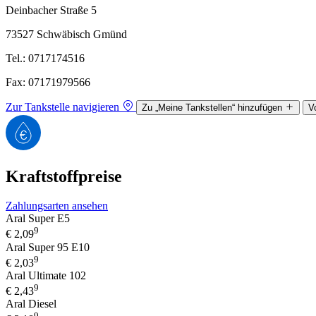
Deinbacher Straße 5
73527 Schwäbisch Gmünd
Tel.: 0717174516
Fax: 07171979566
Zur Tankstelle navigieren
Zu „Meine Tankstellen“ hinzufügen
V
Kraftstoffpreise
Zahlungsarten ansehen
Aral Super E5
9
€
2,09
Aral Super 95 E10
9
€
2,03
Aral Ultimate 102
9
€
2,43
Aral Diesel
9