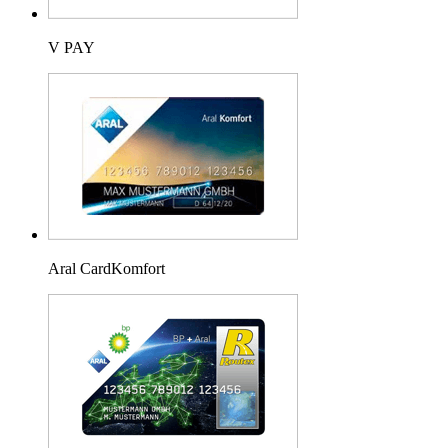
V PAY
Aral CardKomfort