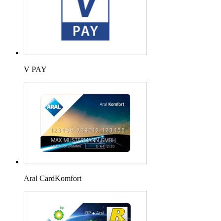
V PAY
Aral CardKomfort