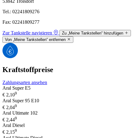
53842 Troisdorf
Tel.: 02241809276
Fax: 02241809277
Zur Tankstelle navigieren
Zu „Meine Tankstellen“ hinzufügen
Von „Meine Tankstellen“ entfernen
Kraftstoffpreise
Zahlungsarten ansehen
Aral Super E5
9
€
2,10
Aral Super 95 E10
9
€
2,04
Aral Ultimate 102
9
€
2,44
Aral Diesel
9
€
2,15
Aral Ultimate Diesel