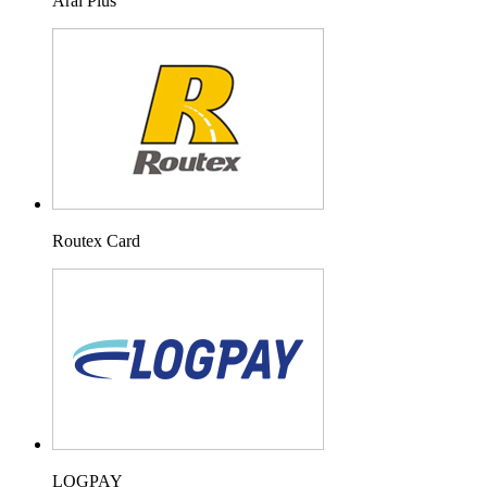
Aral Plus
Routex Card
LOGPAY