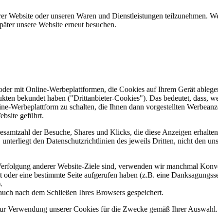
er Website oder unseren Waren und Dienstleistungen teilzunehmen. Wenn
päter unsere Website erneut besuchen.
er mit Online-Werbeplattformen, die Cookies auf Ihrem Gerät ablegen
ukten bekundet haben ("Drittanbieter-Cookies"). Das bedeutet, dass, we
line-Werbeplattform zu schalten, die Ihnen dann vorgestellten Werbeanze
ebsite geführt.
samtzahl der Besuche, Shares und Klicks, die diese Anzeigen erhalten 
nterliegt den Datenschutzrichtlinien des jeweils Dritten, nicht den un
erfolgung anderer Website-Ziele sind, verwenden wir manchmal Konver
kt oder eine bestimmte Seite aufgerufen haben (z.B. eine Danksagungs
.
auch nach dem Schließen Ihres Browsers gespeichert.
 zur Verwendung unserer Cookies für die Zwecke gemäß Ihrer Auswahl. S