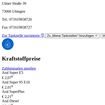
Ulmer Straße 39
73066 Uhingen
Tel.: 071619838726
Fax: 071619838727
Zur Tankstelle navigieren
Zu „Meine Tankstellen“ hinzufügen
V
Kraftstoffpreise
Zahlungsarten ansehen
Aral Super E5
9
€
2,07
Aral Super 95 E10
9
€
2,01
Aral SuperPlus
9
€
2,21
Aral Diesel
9