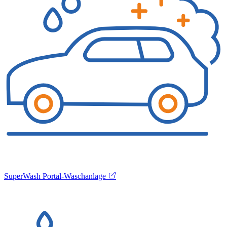
SuperWash Portal-Waschanlage