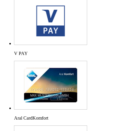
V PAY
Aral CardKomfort