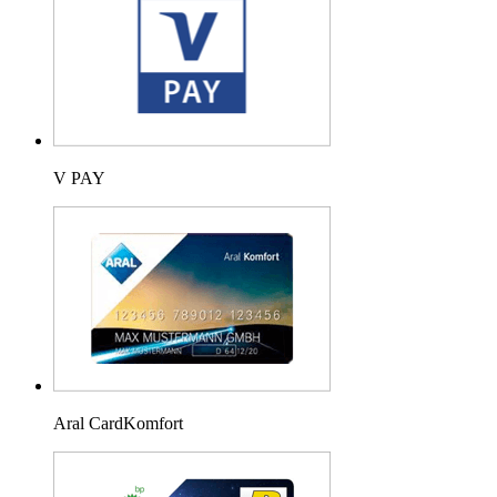
V PAY
Aral CardKomfort