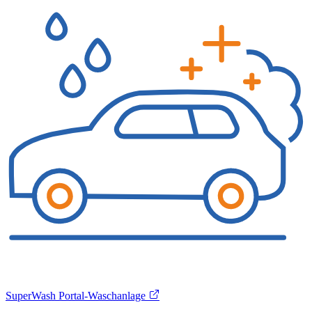
SuperWash Portal-Waschanlage