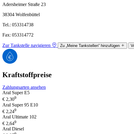
Adersheimer Straße 23
38304 Wolfenbüttel
Tel.: 053314738
Fax: 053314772
Zur Tankstelle navigieren
Zu „Meine Tankstellen“ hinzufügen
V
Kraftstoffpreise
Zahlungsarten ansehen
Aral Super E5
9
€
2,30
Aral Super 95 E10
9
€
2,24
Aral Ultimate 102
9
€
2,64
Aral Diesel
9