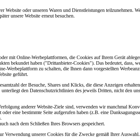
er Website oder unseren Waren und Dienstleistungen teilzunehmen. Wenn
päter unsere Website erneut besuchen.
er mit Online-Werbeplattformen, die Cookies auf Ihrem Gerät ablegen
ukten bekundet haben ("Drittanbieter-Cookies"). Das bedeutet, dass, we
line-Werbeplattform zu schalten, die Ihnen dann vorgestellten Werbeanze
ebsite geführt.
samtzahl der Besuche, Shares und Klicks, die diese Anzeigen erhalten 
nterliegt den Datenschutzrichtlinien des jeweils Dritten, nicht den un
erfolgung anderer Website-Ziele sind, verwenden wir manchmal Konver
kt oder eine bestimmte Seite aufgerufen haben (z.B. eine Danksagungs
.
auch nach dem Schließen Ihres Browsers gespeichert.
 zur Verwendung unserer Cookies für die Zwecke gemäß Ihrer Auswahl. S