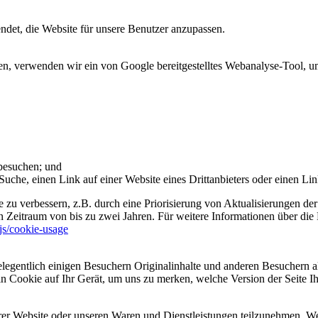
et, die Website für unsere Benutzer anzupassen.
 verwenden wir ein von Google bereitgestelltes Webanalyse-Tool, um 
 besuchen; und
uche, einen Link auf einer Website eines Drittanbieters oder einen Lin
 zu verbessern, z.B. durch eine Priorisierung von Aktualisierungen der
 Zeitraum von bis zu zwei Jahren. Für weitere Informationen über die 
sjs/cookie-usage
legentlich einigen Besuchern Originalinhalte und anderen Besuchern al
ein Cookie auf Ihr Gerät, um uns zu merken, welche Version der Seite I
er Website oder unseren Waren und Dienstleistungen teilzunehmen. Wenn