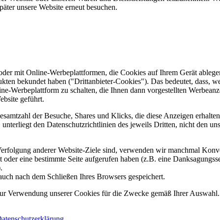
päter unsere Website erneut besuchen.
er mit Online-Werbeplattformen, die Cookies auf Ihrem Gerät ablegen
ukten bekundet haben ("Drittanbieter-Cookies"). Das bedeutet, dass, we
line-Werbeplattform zu schalten, die Ihnen dann vorgestellten Werbeanze
ebsite geführt.
samtzahl der Besuche, Shares und Klicks, die diese Anzeigen erhalten 
nterliegt den Datenschutzrichtlinien des jeweils Dritten, nicht den un
erfolgung anderer Website-Ziele sind, verwenden wir manchmal Konver
kt oder eine bestimmte Seite aufgerufen haben (z.B. eine Danksagungs
.
auch nach dem Schließen Ihres Browsers gespeichert.
 zur Verwendung unserer Cookies für die Zwecke gemäß Ihrer Auswahl. S
atenschutzerklärung
.