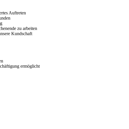
ertes Auftreten
Kunden
ig
ochenende zu arbeiten
unsere Kundschaft
en
eschäftigung ermöglicht