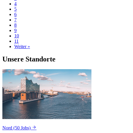
4
5
6
7
8
9
10
11
Weiter »
Unsere Standorte
Nord
(50 Jobs)