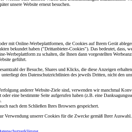
päter unsere Website erneut besuchen.
er mit Online-Werbeplattformen, die Cookies auf Ihrem Gerät ablegen
ukten bekundet haben ("Drittanbieter-Cookies"). Das bedeutet, dass, we
line-Werbeplattform zu schalten, die Ihnen dann vorgestellten Werbeanze
ebsite geführt.
samtzahl der Besuche, Shares und Klicks, die diese Anzeigen erhalten 
nterliegt den Datenschutzrichtlinien des jeweils Dritten, nicht den un
erfolgung anderer Website-Ziele sind, verwenden wir manchmal Konver
kt oder eine bestimmte Seite aufgerufen haben (z.B. eine Danksagungs
.
auch nach dem Schließen Ihres Browsers gespeichert.
 zur Verwendung unserer Cookies für die Zwecke gemäß Ihrer Auswahl. S
atenschutzerklärung
.