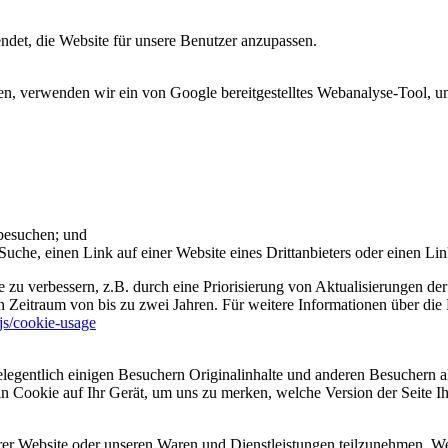
et, die Website für unsere Benutzer anzupassen.
 verwenden wir ein von Google bereitgestelltes Webanalyse-Tool, um 
 besuchen; und
uche, einen Link auf einer Website eines Drittanbieters oder einen Lin
 zu verbessern, z.B. durch eine Priorisierung von Aktualisierungen der
 Zeitraum von bis zu zwei Jahren. Für weitere Informationen über die 
sjs/cookie-usage
legentlich einigen Besuchern Originalinhalte und anderen Besuchern al
ein Cookie auf Ihr Gerät, um uns zu merken, welche Version der Seite I
er Website oder unseren Waren und Dienstleistungen teilzunehmen. Wenn