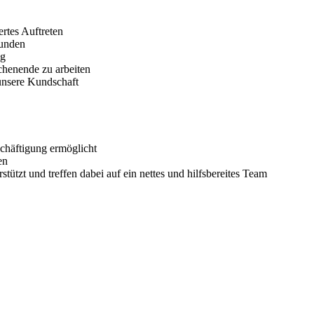
ertes Auftreten
Kunden
ig
ochenende zu arbeiten
unsere Kundschaft
eschäftigung ermöglicht
en
tützt und treffen dabei auf ein nettes und hilfsbereites Team