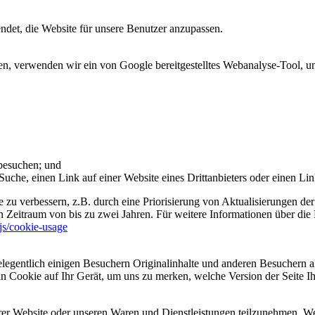
et, die Website für unsere Benutzer anzupassen.
 verwenden wir ein von Google bereitgestelltes Webanalyse-Tool, um 
 besuchen; und
uche, einen Link auf einer Website eines Drittanbieters oder einen Lin
 zu verbessern, z.B. durch eine Priorisierung von Aktualisierungen der
 Zeitraum von bis zu zwei Jahren. Für weitere Informationen über die 
sjs/cookie-usage
legentlich einigen Besuchern Originalinhalte und anderen Besuchern al
ein Cookie auf Ihr Gerät, um uns zu merken, welche Version der Seite I
er Website oder unseren Waren und Dienstleistungen teilzunehmen. Wenn