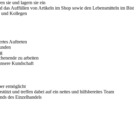
n sie und lagern sie ein
und das Auffüllen von Artikeln im Shop sowie den Lebensmitteln im Bist
n und Kollegen
ertes Auftreten
Kunden
ig
ochenende zu arbeiten
unsere Kundschaft
ber ermöglicht
tützt und treffen dabei auf ein nettes und hilfsbereites Team
nds des Einzelhandels