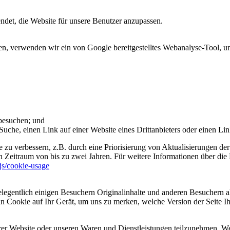
et, die Website für unsere Benutzer anzupassen.
 verwenden wir ein von Google bereitgestelltes Webanalyse-Tool, um 
 besuchen; und
uche, einen Link auf einer Website eines Drittanbieters oder einen Lin
 zu verbessern, z.B. durch eine Priorisierung von Aktualisierungen der
 Zeitraum von bis zu zwei Jahren. Für weitere Informationen über die 
sjs/cookie-usage
legentlich einigen Besuchern Originalinhalte und anderen Besuchern al
ein Cookie auf Ihr Gerät, um uns zu merken, welche Version der Seite I
er Website oder unseren Waren und Dienstleistungen teilzunehmen. Wenn