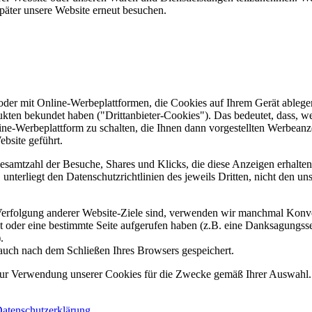
päter unsere Website erneut besuchen.
er mit Online-Werbeplattformen, die Cookies auf Ihrem Gerät ablegen
ukten bekundet haben ("Drittanbieter-Cookies"). Das bedeutet, dass, we
line-Werbeplattform zu schalten, die Ihnen dann vorgestellten Werbeanze
ebsite geführt.
samtzahl der Besuche, Shares und Klicks, die diese Anzeigen erhalten 
nterliegt den Datenschutzrichtlinien des jeweils Dritten, nicht den un
erfolgung anderer Website-Ziele sind, verwenden wir manchmal Konver
kt oder eine bestimmte Seite aufgerufen haben (z.B. eine Danksagungs
.
auch nach dem Schließen Ihres Browsers gespeichert.
 zur Verwendung unserer Cookies für die Zwecke gemäß Ihrer Auswahl. S
atenschutzerklärung
.