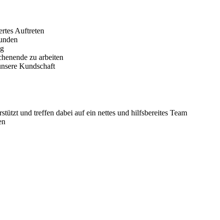
ertes Auftreten
Kunden
ig
ochenende zu arbeiten
unsere Kundschaft
tützt und treffen dabei auf ein nettes und hilfsbereites Team
en