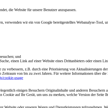
et, die Website für unsere Benutzer anzupassen.
 verwenden wir ein von Google bereitgestelltes Webanalyse-Tool, um 
 besuchen; und
uche, einen Link auf einer Website eines Drittanbieters oder einen Lin
 zu verbessern, z.B. durch eine Priorisierung von Aktualisierungen der
 Zeitraum von bis zu zwei Jahren. Für weitere Informationen über die 
sjs/cookie-usage
legentlich einigen Besuchern Originalinhalte und anderen Besuchern al
ein Cookie auf Ihr Gerät, um uns zu merken, welche Version der Seite I
er Website oder unseren Waren und Dienstleistungen teilzunehmen. Wenn