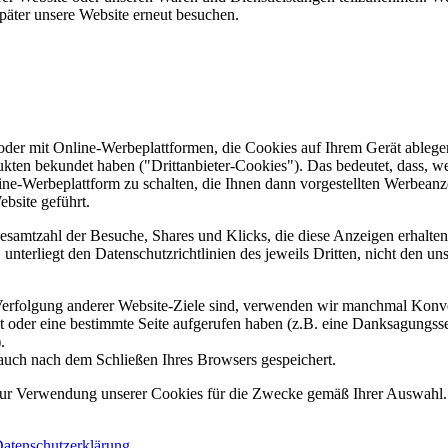
päter unsere Website erneut besuchen.
er mit Online-Werbeplattformen, die Cookies auf Ihrem Gerät ablegen
ukten bekundet haben ("Drittanbieter-Cookies"). Das bedeutet, dass, we
line-Werbeplattform zu schalten, die Ihnen dann vorgestellten Werbeanze
ebsite geführt.
samtzahl der Besuche, Shares und Klicks, die diese Anzeigen erhalten 
nterliegt den Datenschutzrichtlinien des jeweils Dritten, nicht den un
erfolgung anderer Website-Ziele sind, verwenden wir manchmal Konver
kt oder eine bestimmte Seite aufgerufen haben (z.B. eine Danksagungs
.
auch nach dem Schließen Ihres Browsers gespeichert.
 zur Verwendung unserer Cookies für die Zwecke gemäß Ihrer Auswahl. S
atenschutzerklärung
.