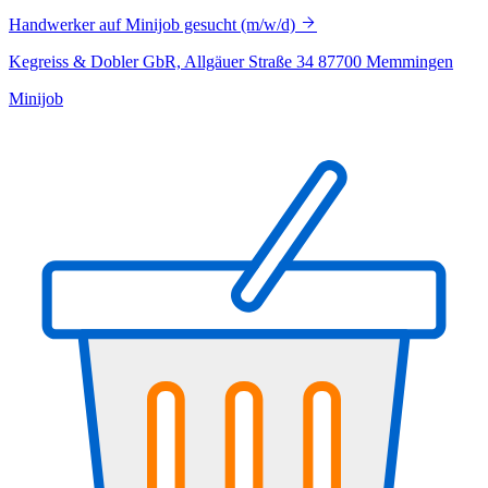
Handwerker auf Minijob gesucht (m/w/d)
Kegreiss & Dobler GbR, Allgäuer Straße 34 87700 Memmingen
Minijob